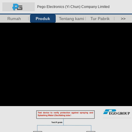
Pego Electronics (Yi Chun) Company Limited
Rumah
Produk
Tentang kami
Tur Pabrik
>>