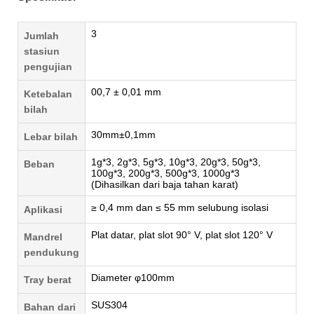
3
Jumlah
stasiun
pengujian
00,7 ± 0,01 mm
Ketebalan
bilah
30mm±0,1mm
Lebar bilah
1g*3, 2g*3, 5g*3, 10g*3, 20g*3, 50g*3,
Beban
100g*3, 200g*3, 500g*3, 1000g*3
(Dihasilkan dari baja tahan karat)
≥ 0,4 mm dan ≤ 55 mm selubung isolasi
Aplikasi
Plat datar, plat slot 90° V, plat slot 120° V
Mandrel
pendukung
Diameter φ100mm
Tray berat
SUS304
Bahan dari