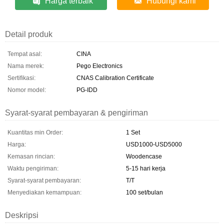
Harga terbaik
Hubungi kami
Detail produk
Tempat asal:
CINA
Nama merek:
Pego Electronics
Sertifikasi:
CNAS Calibration Certificate
Nomor model:
PG-IDD
Syarat-syarat pembayaran & pengiriman
Kuantitas min Order:
1 Set
Harga:
USD1000-USD5000
Kemasan rincian:
Woodencase
Waktu pengiriman:
5-15 hari kerja
Syarat-syarat pembayaran:
T/T
Menyediakan kemampuan:
100 set/bulan
Deskripsi