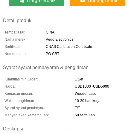
Harga terbaik
Hubungi kami
Detail produk
Tempat asal:
CINA
Nama merek:
Pego Electronics
Sertifikasi:
CNAS Calibration Certificate
Nomor model:
PG-CBT
Syarat-syarat pembayaran & pengiriman
Kuantitas min Order:
1 Set
Harga:
USD1000~USD5000
Kemasan rincian:
Woodencase
Waktu pengiriman:
10-20 hari kerja
Syarat-syarat pembayaran:
T/T
Menyediakan kemampuan:
50 set/bulan
Deskripsi