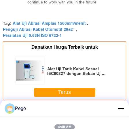
continue to work with you in the future
Alat Uji Abrasi Amplas 1500mm/menit
Tag:
,
Penguji Abrasi Kabel Otomotif 29±2°
,
Peralatan Uji 0.63N ISO 6722-1
Dapatkan Harga Terbaik untuk
Alat Uji Tarik Kabel Sesuai
IEC60227 dengan Beban Uji
0.5KG dan Tinggi Jatuh 0.5m
untuk Pengujian Kekuatan
Mekanik
Terus
Peralatan pengujian kabel
Lebih
Pego
4:48 AM