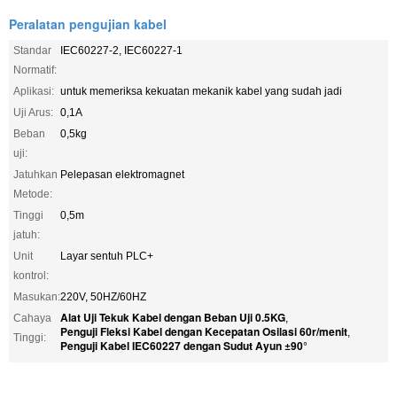
Peralatan pengujian kabel
Standar
IEC60227-2, IEC60227-1
Normatif:
Aplikasi:
untuk memeriksa kekuatan mekanik kabel yang sudah jadi
Uji Arus:
0,1A
Beban
0,5kg
uji:
Jatuhkan
Pelepasan elektromagnet
Metode:
Tinggi
0,5m
jatuh:
Unit
Layar sentuh PLC+
kontrol:
Masukan:
220V, 50HZ/60HZ
Alat Uji Tekuk Kabel dengan Beban Uji 0.5KG
Cahaya
,
Penguji Fleksi Kabel dengan Kecepatan Osilasi 60r/menit
,
Tinggi:
Penguji Kabel IEC60227 dengan Sudut Ayun ±90°