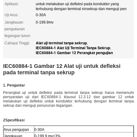
Aplikasi:
untuk melakukan uji defleksi pada konduktor yang
terhubung dengan terminal nirsekrup dan menguji pen
Uji Arus:
0-30A
Jangkauan
0-199.9mv
pengukuran
tegangan turun:
Alat uji terminal tanpa sekrup
Cahaya Tinggi:
,
IEC60884-1 Alat Uji Terminal Tanpa Sekrup
,
IEC60884-1 Gambar 12 Perangkat pengujian
IEC60884-1 Gambar 12 Alat uji untuk defleksi
pada terminal tanpa sekrup
1. Pengantar
Perangkat uji untuk defleksi pada terminal tanpa sekrup harus memenuhi
persyaratan uji dari IEC60884-1 klausul 12.3.12 dan gambar 12 untuk
melakukan uji defleksi untuk konduktor terhubung dengan terminal tanpa
sekrup dan menguji penurunan tegangan.
2Spesifikasi
Arus pengujian
0-30A
Jangkauan
0-199,9 mv±3%