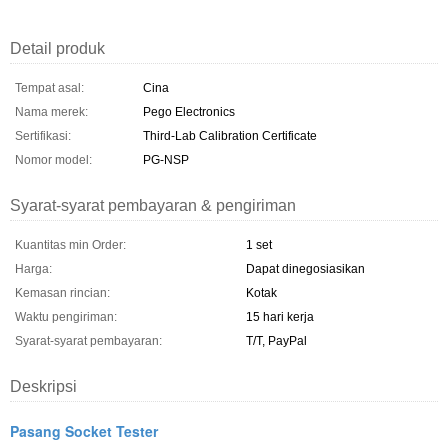
Detail produk
Tempat asal:
Cina
Nama merek:
Pego Electronics
Sertifikasi:
Third-Lab Calibration Certificate
Nomor model:
PG-NSP
Syarat-syarat pembayaran & pengiriman
Kuantitas min Order:
1 set
Harga:
Dapat dinegosiasikan
Kemasan rincian:
Kotak
Waktu pengiriman:
15 hari kerja
Syarat-syarat pembayaran:
T/T, PayPal
Deskripsi
Pasang Socket Tester