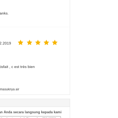
hanks.
2.2019
sfait , c est très bien
i masuknya air
n Anda secara langsung kepada kami