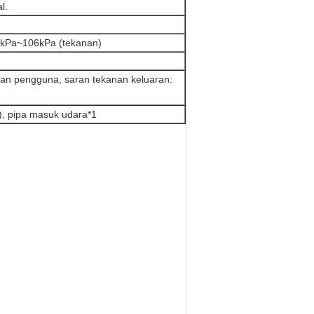
l.
6kPa~106kPa (tekanan)
an pengguna, saran tekanan keluaran:
m), pipa masuk udara*1