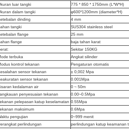
kuran luar tangki
775 * 850 * 1750mm (L*W*H)
kuran dalam tangki
φ600*1200mm (diameter*H)
etebalan dinding
4 mm
ahan tangki
SUS304 stainless steel
etebalan flange
25 mm
ahan flange
baja tahan karat
erat:
Sekitar 150KG
ode terbuka
Angkat silinder
odus kontrol tekanan
Pengaturan otomatis
esalahan sensor tekanan
± 0,002 Mpa
eakuratan sensor tekanan
0.001Mpa
isaran kedalaman air
0 ~ 50m
angkauan penyesuaian tekanan
0.00~0.5Mpa
ekanan pelepasan katup keselamatan
0.55Mpa
ekanan maksimum
0.6Mpa
aktu pengujian
0~999 menit
erangkat perlindungan
perlindungan katup keamanan t