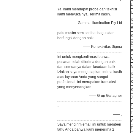
U
Ya, kami mendapat probe dan teknisi
U
kami menyukainya. Terima kasih.
K
—— Gamma Illumination Pty Ltd
B
palu musim semi terlihat bagus dan
K
berfungsi dengan baik
B
—— Konektivitas Sigma
B
Ini untuk mengkonfirmasi bahwa
M
pesanan telah diterima dengan baik
M
dan semuanya dalam keadaan baik.
Izinkan saya mengucapkan terima kasih
K
atas layanan Anda yang sangat
K
profesional. Ini merupakan transaksi
yang menyenangkan.
K
—— Grup Gallagher
J
T
..
T
—— .
W
Saya mengirim email ini untuk memberi
P
tahu Anda bahwa kami menerima 2