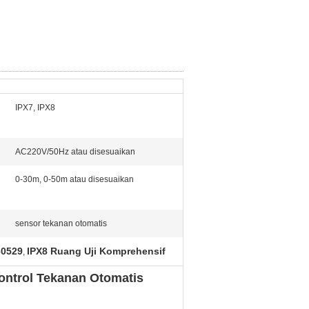
IPX7, IPX8
AC220V/50Hz atau disesuaikan
0-30m, 0-50m atau disesuaikan
sensor tekanan otomatis
60529
IPX8 Ruang Uji Komprehensif
,
ontrol Tekanan Otomatis