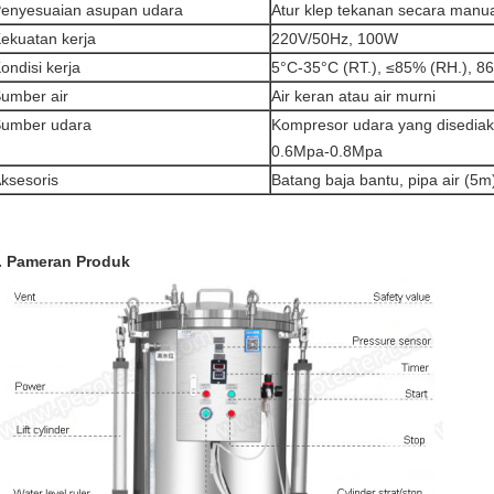
enyesuaian asupan udara
Atur klep tekanan secara manua
ekuatan kerja
220V/50Hz, 100W
ondisi kerja
5°C-35°C (RT.), ≤85% (RH.), 8
umber air
Air keran atau air murni
umber udara
Kompresor udara yang disediak
0.6Mpa-0.8Mpa
ksesoris
Batang baja bantu, pipa air (5
. Pameran Produk