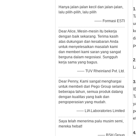
Hanya jalan-jalan kecil dan jalan-jalan,
1
lalu pilih-pilih, lalu pilih
T
—— Formasi ESTI
u
k
Dear Alice, Mesin-mesin itu bekerja
dengan baik sekarang. Terima kasih
d
atas dukungan dan kesabaran Anda
p
untuk menyelesaikan masalah kami
dan memberi kami saran yang sangat
berguna dalam negosiasi. Sungguh
2
kerja sama yang bagus.
L
—— TUV Rheinland Pvt. Ltd.
Dear Penny, Kami sangat menghargai
3
untuk membeli dari Pego Group selama
I
beberapa tahun, semua produk datang
T
dengan kualitas yang baik dan
pengoperasian yang mudah.
y
p
—— LIA Laboratories Limited
e
Saya telah menerima palu musim semi,
mereka hebat!
4
—— BSH Group