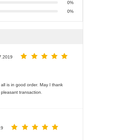
0%
0%
7.2019
all is in good order. May I thank
 pleasant transaction.
19