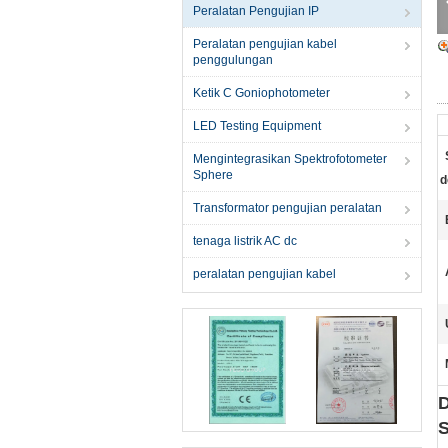
Peralatan Pengujian IP
Peralatan pengujian kabel
penggulungan
Ketik C Goniophotometer
LED Testing Equipment
Mengintegrasikan Spektrofotometer
Sphere
d
Transformator pengujian peralatan
tenaga listrik AC dc
peralatan pengujian kabel
D
S