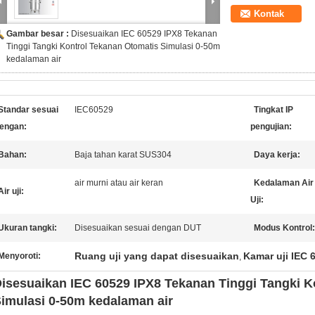
Kontak
Gambar besar :
Disesuaikan IEC 60529 IPX8 Tekanan
Tinggi Tangki Kontrol Tekanan Otomatis Simulasi 0-50m
kedalaman air
Standar sesuai
IEC60529
Tingkat IP
engan:
pengujian:
Bahan:
Baja tahan karat SUS304
Daya kerja:
air murni atau air keran
Kedalaman Air
Air uji:
Uji:
Ukuran tangki:
Disesuaikan sesuai dengan DUT
Modus Kontrol:
Ruang uji yang dapat disesuaikan
Kamar uji IEC 
Menyoroti:
,
isesuaikan IEC 60529 IPX8 Tekanan Tinggi Tangki K
imulasi 0-50m kedalaman air