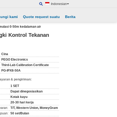
Indonesian
ungi kami
Quote request suatu
Berita
imulasi 0-50m kedalaman air
gki Kontrol Tekanan
Cina
PEGO Electronics
Third-Lab Calibration Certificate
PG-IPX8-50A
ayaran & pengiriman:
1 SET
Dapat dinegosiasikan
Kotak kayu
20-30 hari kerja
yaran:
T/T, Western Union, MoneyGram
puan:
50 set/Bulan