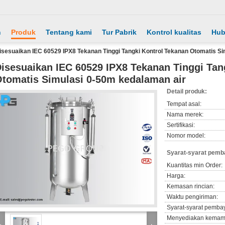
h
Produk
Tentang kami
Tur Pabrik
Kontrol kualitas
Hub
isesuaikan IEC 60529 IPX8 Tekanan Tinggi Tangki Kontrol Tekanan Otomatis S
isesuaikan IEC 60529 IPX8 Tekanan Tinggi Tan
tomatis Simulasi 0-50m kedalaman air
Detail produk:
Tempat asal:
Nama merek:
Sertifikasi:
Nomor model:
Syarat-syarat pemb
Kuantitas min Order:
Harga:
Kemasan rincian:
Waktu pengiriman:
Syarat-syarat pemba
Menyediakan kemam