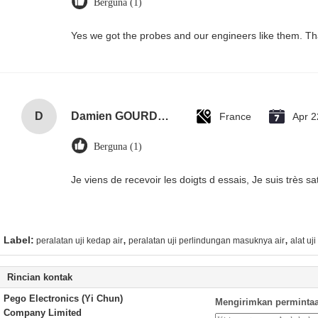
Berguna (1)
Yes we got the probes and our engineers like them. T
D
Damien GOURDAIN
France
Apr 2
Berguna (1)
Je viens de recevoir les doigts d essais, Je suis très sati
,
,
Label:
peralatan uji kedap air
peralatan uji perlindungan masuknya air
alat uj
Rincian kontak
Pego Electronics (Yi Chun)
Mengirimkan permintaa
Company Limited