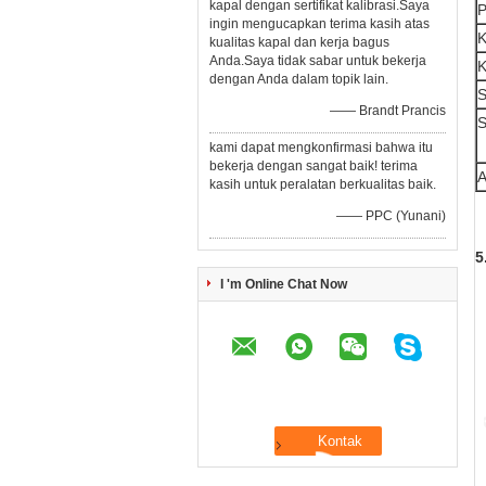
kapal dengan sertifikat kalibrasi.Saya
P
ingin mengucapkan terima kasih atas
K
kualitas kapal dan kerja bagus
Anda.Saya tidak sabar untuk bekerja
K
dengan Anda dalam topik lain.
S
—— Brandt Prancis
S
kami dapat mengkonfirmasi bahwa itu
bekerja dengan sangat baik! terima
A
kasih untuk peralatan berkualitas baik.
—— PPC (Yunani)
5
I 'm Online Chat Now