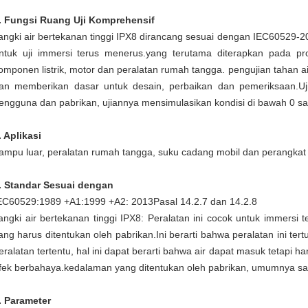
. Fungsi Ruang Uji Komprehensif
angki air bertekanan tinggi IPX8 dirancang sesuai dengan IEC60529-2
ntuk uji immersi terus menerus.yang terutama diterapkan pada pro
omponen listrik, motor dan peralatan rumah tangga. pengujian tahan a
an memberikan dasar untuk desain, perbaikan dan pemeriksaan.Uj
engguna dan pabrikan, ujiannya mensimulasikan kondisi di bawah 0 sa
. Aplikasi
ampu luar, peralatan rumah tangga, suku cadang mobil dan perangkat e
. Standar Sesuai dengan
EC60529:1989 +A1:1999 +A2: 2013
Pasal 14.2.7 dan 14.2.8
angki air bertekanan tinggi IPX8: Peralatan ini cocok untuk immersi 
ang harus ditentukan oleh pabrikan.Ini berarti bahwa peralatan ini te
eralatan tertentu, hal ini dapat berarti bahwa air dapat masuk tetapi
fek berbahaya.kedalaman yang ditentukan oleh pabrikan, umumnya s
. Parameter