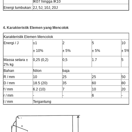
IK07 hingga IK10
Energi tumbukan:
2J, 5J, 10J, 20J
4. Karakteristik Elemen yang Mencolok
Karakteristik Elemen Mencolok
Energi / J
≤1
2
5
10
± 10%
± 5%
± 5%
± 5%
Massa setara ±
0,25 (0,2)
0,5
1.7
5
2% kg
Bahan
Nilon
baja
R / mm
10
25
25
50
D / mm
18.5 (20)
35
60
80
f / mm
6.2 (10)
7
10
20
r / mm
-
-
6
-
l / mm
Tergantung