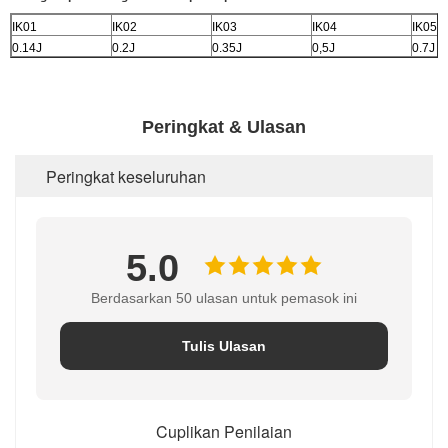
IK01
IK02
IK03
IK04
IK05
0.14J
0.2J
0.35J
0,5J
0.7J
Peringkat & Ulasan
Peringkat keseluruhan
5.0
Berdasarkan 50 ulasan untuk pemasok ini
Tulis Ulasan
Cuplikan Penilaian