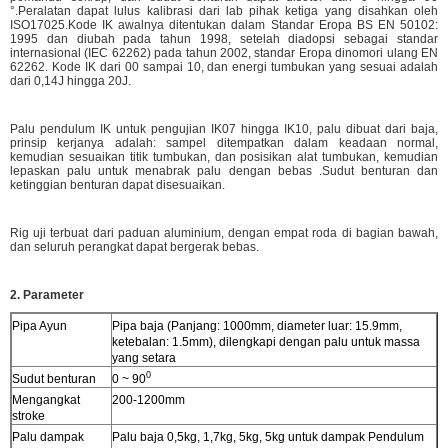
°.Peralatan dapat lulus kalibrasi dari lab pihak ketiga yang disahkan oleh
ISO17025.Kode IK awalnya ditentukan dalam Standar Eropa BS EN 50102:
1995 dan diubah pada tahun 1998, setelah diadopsi sebagai standar
internasional (IEC 62262) pada tahun 2002, standar Eropa dinomori ulang EN
62262. Kode IK dari 00 sampai 10, dan energi tumbukan yang sesuai adalah
dari 0,14J hingga 20J.
Palu pendulum IK untuk pengujian IK07 hingga IK10, palu dibuat dari baja,
prinsip kerjanya adalah: sampel ditempatkan dalam keadaan normal,
kemudian sesuaikan titik tumbukan, dan posisikan alat tumbukan, kemudian
lepaskan palu untuk menabrak palu dengan bebas .Sudut benturan dan
ketinggian benturan dapat disesuaikan.
Rig uji terbuat dari paduan aluminium, dengan empat roda di bagian bawah,
dan seluruh perangkat dapat bergerak bebas.
2. Parameter
Pipa Ayun
Pipa baja (Panjang: 1000mm, diameter luar: 15.9mm,
ketebalan: 1.5mm), dilengkapi dengan palu untuk massa
yang setara
0
Sudut benturan
0 ~ 90
Mengangkat
200-1200mm
stroke
Palu dampak
Palu baja 0,5kg, 1,7kg, 5kg, 5kg untuk dampak Pendulum