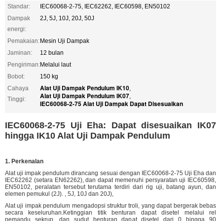
Standar:
IEC60068-2-75, IEC62262, IEC60598, EN50102
Dampak
2J, 5J, 10J, 20J, 50J
energi:
Pemakaian:
Mesin Uji Dampak
Jaminan:
12 bulan
Pengiriman:
Melalui laut
Bobot:
150 kg
Alat Uji Dampak Pendulum IK10
Cahaya
,
Alat Uji Dampak Pendulum IK07
,
Tinggi:
IEC60068-2-75 Alat Uji Dampak Dapat Disesuaikan
IEC60068-2-75 Uji Eha: Dapat disesuaikan IK07
hingga IK10 Alat Uji Dampak Pendulum
1. Perkenalan
Alat uji impak pendulum dirancang sesuai dengan IEC60068-2-75 Uji Eha dan
IEC62262 (setara EN62262), dan dapat memenuhi persyaratan uji IEC60598,
EN50102, peralatan tersebut terutama terdiri dari rig uji, batang ayun, dan
elemen pemukul (2J). , 5J, 10J dan 20J),
Alat uji impak pendulum mengadopsi struktur troli, yang dapat bergerak bebas
secara keseluruhan.Ketinggian titik benturan dapat disetel melalui rel
pemandu sekrup, dan sudut benturan dapat disetel dari 0 hingga 90