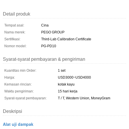
Detail produk
Tempat asal:
Cina
Nama merek:
PEGO GROUP
Sertifikasi:
Third-Lab Calibration Certificate
Nomor model:
PG-PD10
Syarat-syarat pembayaran & pengiriman
Kuantitas min Order:
1 set
Harga:
USD3000~USD4000
Kemasan rincian:
kotak kayu
Waktu pengiriman:
15 hari kerja
Syarat-syarat pembayaran:
T / T, Western Union, MoneyGram
Deskripsi
Alat uji dampak