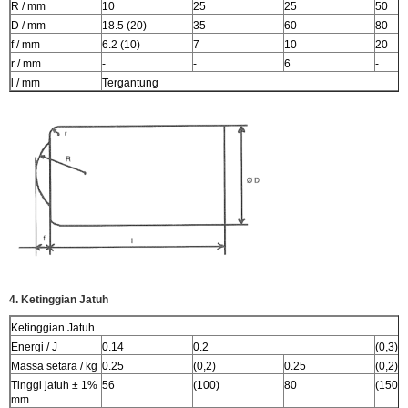
R / mm
10
25
25
50
D / mm
18.5 (20)
35
60
80
f / mm
6.2 (10)
7
10
20
r / mm
-
-
6
-
l / mm
Tergantung
4. Ketinggian Jatuh
Ketinggian Jatuh
Energi / J
0.14
0.2
(0,3)
Massa setara / kg
0.25
(0,2)
0.25
(0,2)
Tinggi jatuh ± 1%
56
(100)
80
(150)
mm