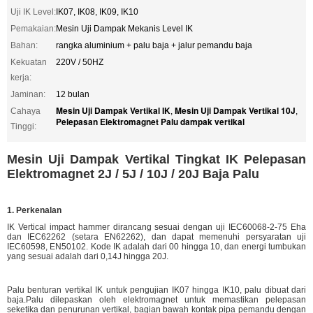
Uji IK Level:
IK07, IK08, IK09, IK10
Pemakaian:
Mesin Uji Dampak Mekanis Level IK
Bahan:
rangka aluminium + palu baja + jalur pemandu baja
Kekuatan
220V / 50HZ
kerja:
Jaminan:
12 bulan
Mesin Uji Dampak Vertikal IK
Mesin Uji Dampak Vertikal 10J
Cahaya
,
,
Pelepasan Elektromagnet Palu dampak vertikal
Tinggi:
Mesin Uji Dampak Vertikal Tingkat IK Pelepasan
Elektromagnet 2J / 5J / 10J / 20J Baja Palu
1. Perkenalan
IK Vertical impact hammer dirancang sesuai dengan uji IEC60068-2-75 Eha
dan IEC62262 (setara EN62262), dan dapat memenuhi persyaratan uji
IEC60598, EN50102. Kode IK adalah dari 00 hingga 10, dan energi tumbukan
yang sesuai adalah dari 0,14J hingga 20J.
Palu benturan vertikal IK untuk pengujian IK07 hingga IK10, palu dibuat dari
baja.Palu dilepaskan oleh elektromagnet untuk memastikan pelepasan
seketika dan penurunan vertikal, bagian bawah kontak pipa pemandu dengan