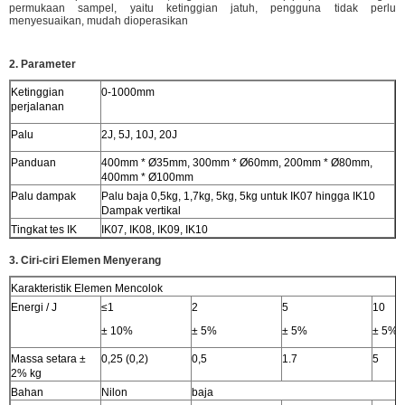
permukaan sampel, yaitu ketinggian jatuh, pengguna tidak perlu
menyesuaikan, mudah dioperasikan
2. Parameter
Ketinggian
0-1000mm
perjalanan
Palu
2J, 5J, 10J, 20J
Panduan
400mm * Ø35mm, 300mm * Ø60mm, 200mm * Ø80mm,
400mm * Ø100mm
Palu dampak
Palu baja 0,5kg, 1,7kg, 5kg, 5kg untuk IK07 hingga IK10
Dampak vertikal
Tingkat tes IK
IK07, IK08, IK09, IK10
3. Ciri-ciri Elemen Menyerang
Karakteristik Elemen Mencolok
Energi / J
≤1
2
5
10
± 10%
± 5%
± 5%
± 5%
Massa setara ±
0,25 (0,2)
0,5
1.7
5
2% kg
Bahan
Nilon
baja