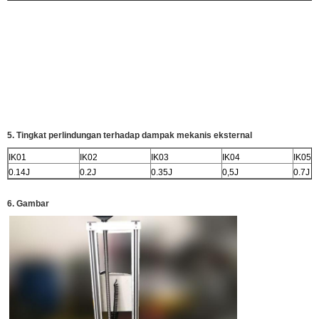
5. Tingkat perlindungan terhadap dampak mekanis eksternal
IK01
IK02
IK03
IK04
IK05
0.14J
0.2J
0.35J
0,5J
0.7J
6. Gambar