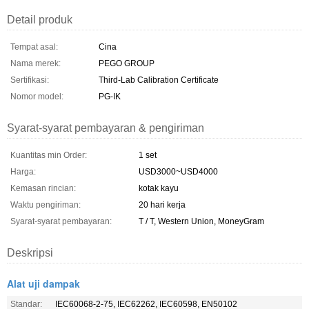
Detail produk
Tempat asal:
Cina
Nama merek:
PEGO GROUP
Sertifikasi:
Third-Lab Calibration Certificate
Nomor model:
PG-IK
Syarat-syarat pembayaran & pengiriman
Kuantitas min Order:
1 set
Harga:
USD3000~USD4000
Kemasan rincian:
kotak kayu
Waktu pengiriman:
20 hari kerja
Syarat-syarat pembayaran:
T / T, Western Union, MoneyGram
Deskripsi
Alat uji dampak
Standar:
IEC60068-2-75, IEC62262, IEC60598, EN50102