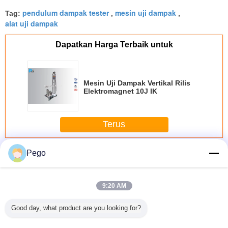
pendulum dampak tester
mesin uji dampak
Tag:
,
,
alat uji dampak
Dapatkan Harga Terbaik untuk
Mesin Uji Dampak Vertikal Rilis
Elektromagnet 10J IK
Terus
Alat uji dampak
Lebih
Pego
9:20 AM
Good day, what product are you looking for?
tan Uji
Peralatan Uji
Mesin Uji Dampak
Peralatan Uji
Alat uji 
k Palu
Dampak Palu
Vertikal
Dampak Charpy
bola b
e IK11
Pegas Tunggal
Pelepasan
Digital 50 ° Angle