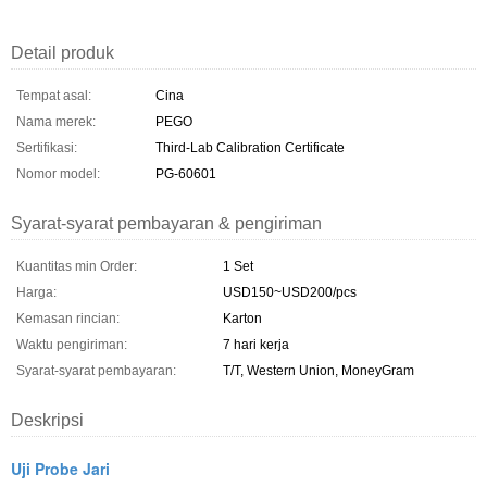
Detail produk
Tempat asal:
Cina
Nama merek:
PEGO
Sertifikasi:
Third-Lab Calibration Certificate
Nomor model:
PG-60601
Syarat-syarat pembayaran & pengiriman
Kuantitas min Order:
1 Set
Harga:
USD150~USD200/pcs
Kemasan rincian:
Karton
Waktu pengiriman:
7 hari kerja
Syarat-syarat pembayaran:
T/T, Western Union, MoneyGram
Deskripsi
Uji Probe Jari