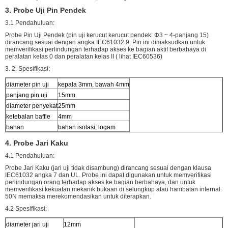
3. Probe Uji Pin Pendek
3.1 Pendahuluan:
Probe Pin Uji Pendek (pin uji kerucut kerucut pendek: Φ3 ~ 4-panjang 15)
dirancang sesuai dengan angka IEC61032 9. Pin ini dimaksudkan untuk
memverifikasi perlindungan terhadap akses ke bagian aktif berbahaya di
peralatan kelas 0 dan peralatan kelas II ( lihat IEC60536)
3. 2. Spesifikasi:
diameter pin uji
kepala 3mm, bawah 4mm
panjang pin uji
15mm
diameter penyekat
25mm
ketebalan baffle
4mm
bahan
bahan isolasi, logam
4. Probe Jari Kaku
4.1 Pendahuluan:
Probe Jari Kaku (jari uji tidak disambung) dirancang sesuai dengan klausa
IEC61032 angka 7 dan UL. Probe ini dapat digunakan untuk memverifikasi
perlindungan orang terhadap akses ke bagian berbahaya, dan untuk
memverifikasi kekuatan mekanik bukaan di selungkup atau hambatan internal.
50N memaksa merekomendasikan untuk diterapkan.
4.2 Spesifikasi:
diameter jari uji
12mm