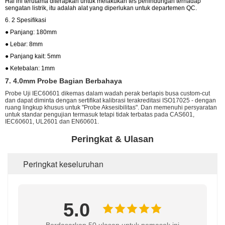
Hal ini terutama diterapkan untuk melakukan tes perlindungan terhadap
sengatan listrik, itu adalah alat yang diperlukan untuk departemen QC.
6. 2 Spesifikasi
● Panjang: 180mm
● Lebar: 8mm
● Panjang kait: 5mm
● Ketebalan: 1mm
7. 4.0mm Probe Bagian Berbahaya
Probe Uji IEC60601 dikemas dalam wadah perak berlapis busa custom-cut
dan dapat diminta dengan sertifikat kalibrasi terakreditasi ISO17025 - dengan
ruang lingkup khusus untuk "Probe Aksesibilitas". Dan memenuhi persyaratan
untuk standar pengujian termasuk tetapi tidak terbatas pada CAS601,
IEC60601, UL2601 dan EN60601.
Peringkat & Ulasan
Peringkat keseluruhan
5.0
Berdasarkan 50 ulasan untuk pemasok ini