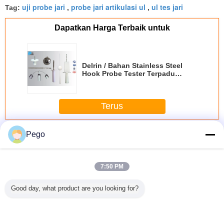
uji probe jari
probe jari artikulasi ul
ul tes jari
Tag:
,
,
Dapatkan Harga Terbaik untuk
Delrin / Bahan Stainless Steel
Hook Probe Tester Terpadu
Kondisi Baru IEC60601
Terus
Uji Probe Jari
Lebih
Pego
7:50 PM
Good day, what product are you looking for?
/ Bahan
New Conditon
UL507 PA100A
Nylon Handle
Tes Prob
ss Steel
IEC60335 Test
Mengartikulasikan
UL507 PA135A
Tidak Te
Probe
Probe Panjang Kit
Probe Uji Jari
Aksesibilitas Uji
Memen
Terpadu
Bahan Isolasi
Ketiga - Sertifikat
Probe Stainless
Persyar
i Baru
Menangani
Lab Untuk Blade
Steel Jari Untuk
Gambar 7 