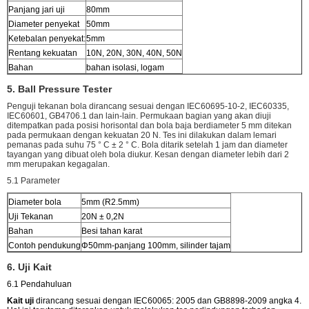
Panjang jari uji
80mm
Diameter penyekat
50mm
Ketebalan penyekat:
5mm
Rentang kekuatan
10N, 20N, 30N, 40N, 50N
Bahan
bahan isolasi, logam
5. Ball Pressure Tester
Penguji tekanan bola dirancang sesuai dengan IEC60695-10-2, IEC60335,
IEC60601, GB4706.1 dan lain-lain. Permukaan bagian yang akan diuji
ditempatkan pada posisi horisontal dan bola baja berdiameter 5 mm ditekan
pada permukaan dengan kekuatan 20 N. Tes ini dilakukan dalam lemari
pemanas pada suhu 75 ° C ± 2 ° C. Bola ditarik setelah 1 jam dan diameter
tayangan yang dibuat oleh bola diukur. Kesan dengan diameter lebih dari 2
mm merupakan kegagalan.
5.1 Parameter
Diameter bola
5mm (R2.5mm)
Uji Tekanan
20N ± 0,2N
Bahan
Besi tahan karat
Contoh pendukung
Φ50mm-panjang 100mm, silinder tajam
6. Uji Kait
6.1 Pendahuluan
Kait uji
dirancang sesuai dengan IEC60065: 2005 dan GB8898-2009 angka 4.