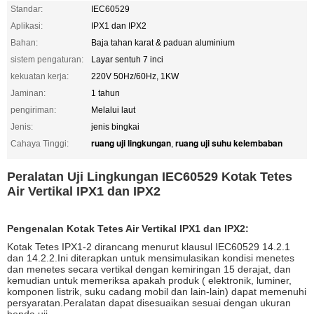
Standar:
IEC60529
Aplikasi:
IPX1 dan IPX2
Bahan:
Baja tahan karat & paduan aluminium
sistem pengaturan:
Layar sentuh 7 inci
kekuatan kerja:
220V 50Hz/60Hz, 1KW
Jaminan:
1 tahun
pengiriman:
Melalui laut
Jenis:
jenis bingkai
ruang uji lingkungan
ruang uji suhu kelembaban
Cahaya Tinggi:
,
Peralatan Uji Lingkungan IEC60529 Kotak Tetes
Air Vertikal IPX1 dan IPX2
Pengenalan Kotak Tetes Air Vertikal IPX1 dan IPX2:
Kotak Tetes IPX1-2 dirancang menurut klausul IEC60529 14.2.1
dan 14.2.2.Ini diterapkan untuk mensimulasikan kondisi menetes
dan menetes secara vertikal dengan kemiringan 15 derajat, dan
kemudian untuk memeriksa apakah produk ( elektronik, luminer,
komponen listrik, suku cadang mobil dan lain-lain) dapat memenuhi
persyaratan.Peralatan dapat disesuaikan sesuai dengan ukuran
benda uji.