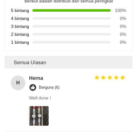
Berikut adalah distribusi dari semua peringkat
5 bintang
100%
4 bintang
0%
3 bintang
0%
2 bintang
0%
1 bintang
0%
Semua Ulasan
Herna
H
Berguna (6)
Well done！