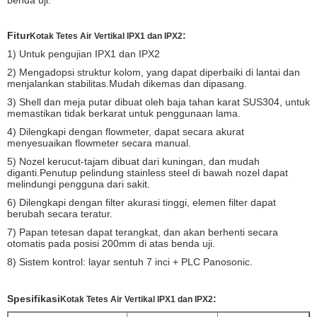
Fitur
:
Kotak Tetes Air Vertikal IPX1 dan IPX2
1) Untuk pengujian IPX1 dan IPX2
2) Mengadopsi struktur kolom, yang dapat diperbaiki di lantai dan
menjalankan stabilitas.Mudah dikemas dan dipasang.
3) Shell dan meja putar dibuat oleh baja tahan karat SUS304, untuk
memastikan tidak berkarat untuk penggunaan lama.
4) Dilengkapi dengan flowmeter, dapat secara akurat
menyesuaikan flowmeter secara manual.
5) Nozel kerucut-tajam dibuat dari kuningan, dan mudah
diganti.Penutup pelindung stainless steel di bawah nozel dapat
melindungi pengguna dari sakit.
6) Dilengkapi dengan filter akurasi tinggi, elemen filter dapat
berubah secara teratur.
7) Papan tetesan dapat terangkat, dan akan berhenti secara
otomatis pada posisi 200mm di atas benda uji.
8) Sistem kontrol: layar sentuh 7 inci + PLC Panosonic.
Spesifikasi
:
Kotak Tetes Air Vertikal IPX1 dan IPX2