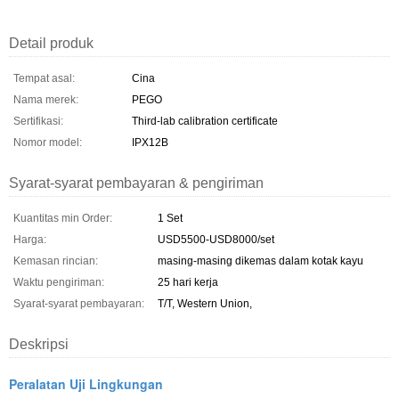
Detail produk
Tempat asal:
Cina
Nama merek:
PEGO
Sertifikasi:
Third-lab calibration certificate
Nomor model:
IPX12B
Syarat-syarat pembayaran & pengiriman
Kuantitas min Order:
1 Set
Harga:
USD5500-USD8000/set
Kemasan rincian:
masing-masing dikemas dalam kotak kayu
Waktu pengiriman:
25 hari kerja
Syarat-syarat pembayaran:
T/T, Western Union,
Deskripsi
Peralatan Uji Lingkungan