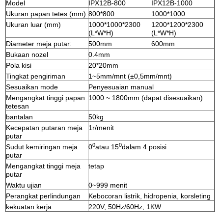
Model
IPX12B-800
IPX12B-1000
Ukuran papan tetes (mm)
800*800
1000*1000
Ukuran luar (mm)
1000*1000*2300
1200*1200*2300
(L*W*H)
(L*W*H)
Diameter meja putar:
500mm
600mm
Bukaan nozel
0.4mm
Pola kisi
20*20mm
Tingkat pengiriman
1~5mm/mnt (±0,5mm/mnt)
Sesuaikan mode
Penyesuaian manual
Mengangkat tinggi papan
1000 ~ 1800mm (dapat disesuaikan)
tetesan
bantalan
50kg
Kecepatan putaran meja
1r/menit
putar
0
0
Sudut kemiringan meja
0
atau 15
dalam 4 posisi
putar
Mengangkat tinggi meja
tetap
putar
Waktu ujian
0~999 menit
Perangkat perlindungan
Kebocoran listrik, hidropenia, korsleting
kekuatan kerja
220V, 50Hz/60Hz, 1KW