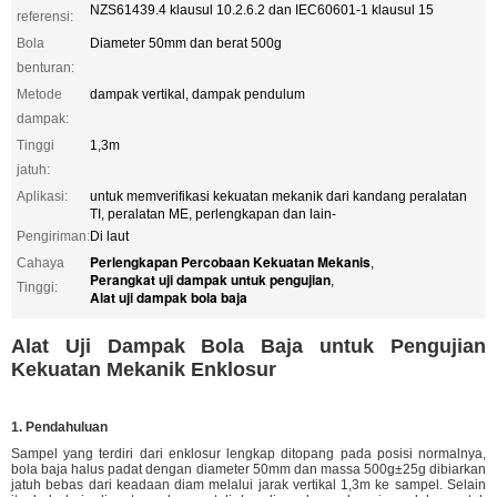
NZS61439.4 klausul 10.2.6.2 dan IEC60601-1 klausul 15
referensi:
Bola
Diameter 50mm dan berat 500g
benturan:
Metode
dampak vertikal, dampak pendulum
dampak:
Tinggi
1,3m
jatuh:
Aplikasi:
untuk memverifikasi kekuatan mekanik dari kandang peralatan
TI, peralatan ME, perlengkapan dan lain-
Pengiriman:
Di laut
Perlengkapan Percobaan Kekuatan Mekanis
Cahaya
,
Perangkat uji dampak untuk pengujian
,
Tinggi:
Alat uji dampak bola baja
Alat Uji Dampak Bola Baja untuk Pengujian
Kekuatan Mekanik Enklosur
1. Pendahuluan
Sampel yang terdiri dari enklosur lengkap ditopang pada posisi normalnya,
bola baja halus padat dengan diameter 50mm dan massa 500g±25g dibiarkan
jatuh bebas dari keadaan diam melalui jarak vertikal 1,3m ke sampel. Selain