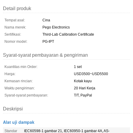
Detail produk
Tempat asal:
Cina
Nama merek:
Pego Electronics
Sertifikasi:
Third-Lab Calibration Certificate
Nomor model:
PG-IPT
Syarat-syarat pembayaran & pengiriman
Kuantitas min Order:
1 set
Harga:
USD3500~USD5500
Kemasan rincian:
Kotak kayu
Waktu pengiriman:
20 Hari Kerja
Syarat-syarat pembayaran:
T/T, PayPal
Deskripsi
Alat uji dampak
Standar
IEC60598-1 gambar 21, IEC60950-1 gambar 4A, AS-