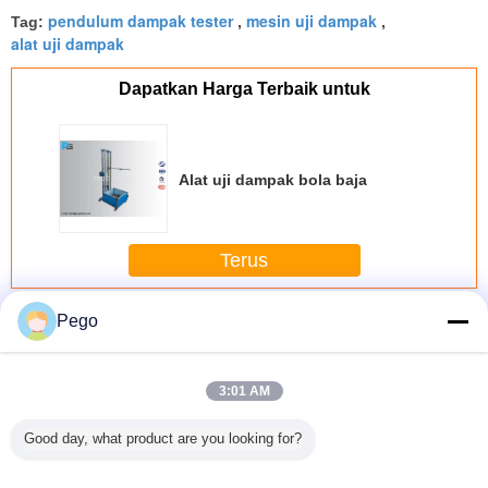
pendulum dampak tester
mesin uji dampak
Tag:
,
,
alat uji dampak
Dapatkan Harga Terbaik untuk
Alat uji dampak bola baja
Terus
Alat uji dampak
Pego
Lebih
3:01 AM
Good day, what product are you looking for?
tan Uji
Peralatan Uji
Mesin Uji Dampak
Peralatan Uji
Alat uji 
k Palu
Dampak Palu
Vertikal
Dampak Charpy
bola b
e IK11
Pegas Tunggal
Pelepasan
Digital 50 ° Angle