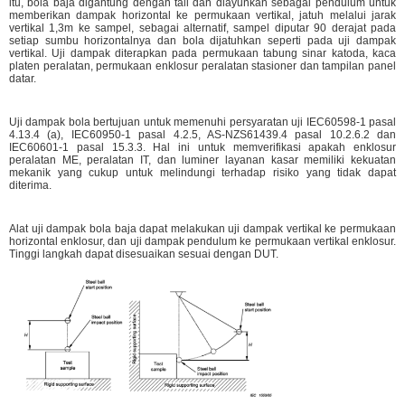
itu, bola baja digantung dengan tali dan diayunkan sebagai pendulum untuk
memberikan dampak horizontal ke permukaan vertikal, jatuh melalui jarak
vertikal 1,3m ke sampel, sebagai alternatif, sampel diputar 90 derajat pada
setiap sumbu horizontalnya dan bola dijatuhkan seperti pada uji dampak
vertikal. Uji dampak diterapkan pada permukaan tabung sinar katoda, kaca
platen peralatan, permukaan enklosur peralatan stasioner dan tampilan panel
datar.
Uji dampak bola bertujuan untuk memenuhi persyaratan uji IEC60598-1 pasal
4.13.4 (a), IEC60950-1 pasal 4.2.5, AS-NZS61439.4 pasal 10.2.6.2 dan
IEC60601-1 pasal 15.3.3. Hal ini untuk memverifikasi apakah enklosur
peralatan ME, peralatan IT, dan luminer layanan kasar memiliki kekuatan
mekanik yang cukup untuk melindungi terhadap risiko yang tidak dapat
diterima.
Alat uji dampak bola baja dapat melakukan uji dampak vertikal ke permukaan
horizontal enklosur, dan uji dampak pendulum ke permukaan vertikal enklosur.
Tinggi langkah dapat disesuaikan sesuai dengan DUT.