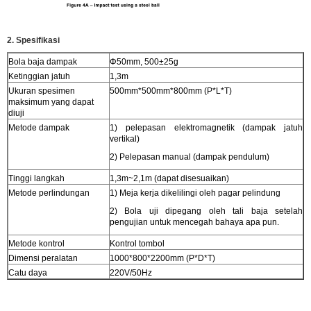
2. Spesifikasi
Bola baja dampak
Φ50mm, 500±25g
Ketinggian jatuh
1,3m
Ukuran spesimen
500mm*500mm*800mm (P*L*T)
maksimum yang dapat
diuji
Metode dampak
1) pelepasan elektromagnetik (dampak jatuh
vertikal)
2) Pelepasan manual (dampak pendulum)
Tinggi langkah
1,3m~2,1m (dapat disesuaikan)
Metode perlindungan
1) Meja kerja dikelilingi oleh pagar pelindung
2) Bola uji dipegang oleh tali baja setelah
pengujian untuk mencegah bahaya apa pun.
Metode kontrol
Kontrol tombol
Dimensi peralatan
1000*800*2200mm (P*D*T)
Catu daya
220V/50Hz