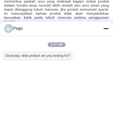
memeriksa apakah arus yang melewati bagian isolasi produk
(dalam kondisi kerja normal) lebih rendah dari arus aman yang
dapat ditanggung tubuh manusia, jika produk memenuhi syarat,
ini menunjukkan bahwa produk tidak akan menyebabkan
kerusakan listrik pada tubuh manusia selama penggunaan
normal.
Pego
Recommended Products
2:37 AM
Good day, what product are you looking for?
ji Tahan
Ruang uji sirkuit
Generator EFT
Ruang Uji Tahan
IEC60851-
less Steel
pendek baterai
IEC 61000-4-4
Air IPX1 IPX4
Uji Peng
tuk IPX3
yang dikendalikan
5KV - Penguji
SUS304
Mandrel
X4
suhu dengan arus
Burst 1200kHz
IEC60598
Bula
uji 0-1500A, suhu
untuk Pengujian
IEC60529
uji R.T~100°C,
Kepatuhan EMC
Mengubah bahasa
dan kontrol layar
sentuh PLC+
Indonesian