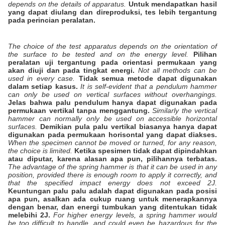
depends on the details of apparatus.
Untuk mendapatkan hasil
yang dapat diulang dan direproduksi, tes lebih tergantung
pada perincian peralatan.
The choice of the test apparatus depends on the orientation of
the surface to be tested and on the energy level.
Pilihan
peralatan uji tergantung pada orientasi permukaan yang
akan diuji dan pada tingkat energi.
Not all methods can be
used in every case.
Tidak semua metode dapat digunakan
dalam setiap kasus.
It is self-evident that a pendulum hammer
can only be used on vertical surfaces without overhangings.
Jelas bahwa palu pendulum hanya dapat digunakan pada
permukaan vertikal tanpa menggantung.
Similarly the vertical
hammer can normally only be used on accessible horizontal
surfaces.
Demikian pula palu vertikal biasanya hanya dapat
digunakan pada permukaan horisontal yang dapat diakses.
When the specimen cannot be moved or turned, for any reason,
the choice is limited.
Ketika spesimen tidak dapat dipindahkan
atau diputar, karena alasan apa pun, pilihannya terbatas.
The advantage of the spring hammer is that it can be used in any
position, provided there is enough room to apply it correctly, and
that the specified impact energy does not exceed 2J.
Keuntungan palu palu adalah dapat digunakan pada posisi
apa pun, asalkan ada cukup ruang untuk menerapkannya
dengan benar, dan energi tumbukan yang ditentukan tidak
melebihi 2J.
For higher energy levels, a spring hammer would
be too difficult to handle, and could even be hazardous for the