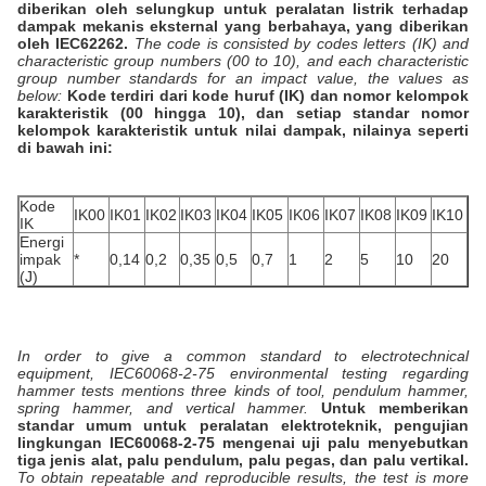
diberikan oleh selungkup untuk peralatan listrik terhadap
dampak mekanis eksternal yang berbahaya, yang diberikan
oleh IEC62262.
The code is consisted by codes letters (IK) and
characteristic group numbers (00 to 10), and each characteristic
group number standards for an impact value, the values as
below:
Kode terdiri dari kode huruf (IK) dan nomor kelompok
karakteristik (00 hingga 10), dan setiap standar nomor
kelompok karakteristik untuk nilai dampak, nilainya seperti
di bawah ini:
Kode
IK00
IK01
IK02
IK03
IK04
IK05
IK06
IK07
IK08
IK09
IK10
IK
Energi
impak
*
0,14
0,2
0,35
0,5
0,7
1
2
5
10
20
(J)
In order to give a common standard to electrotechnical
equipment, IEC60068-2-75 environmental testing regarding
hammer tests mentions three kinds of tool, pendulum hammer,
spring hammer, and vertical hammer.
Untuk memberikan
standar umum untuk peralatan elektroteknik, pengujian
lingkungan IEC60068-2-75 mengenai uji palu menyebutkan
tiga jenis alat, palu pendulum, palu pegas, dan palu vertikal.
To obtain repeatable and reproducible results, the test is more