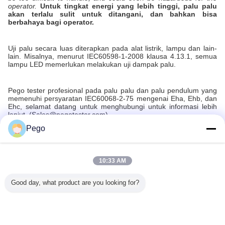
operator.
Untuk tingkat energi yang lebih tinggi, palu palu
akan terlalu sulit untuk ditangani, dan bahkan bisa
berbahaya bagi operator.
Uji palu secara luas diterapkan pada alat listrik, lampu dan lain-
lain. Misalnya, menurut IEC60598-1-2008 klausa 4.13.1, semua
lampu LED memerlukan melakukan uji dampak palu.
Pego tester profesional pada palu palu dan palu pendulum yang
memenuhi persyaratan IEC60068-2-75 mengenai Eha, Ehb, dan
Ehc, selamat datang untuk menghubungi untuk informasi lebih
lanjut. (Sales@pegotester.com)
Pego
Recommended Products
10:33 AM
Good day, what product are you looking for?
tor EFT
Sumber daya
Lemari Beban
Unpolished
Ruang Uj
000-4-4
daya AC DC fase
Daya Resistif
Aluminum Vessels
Lingku
Penguji
tunggal dengan
Induktif Kapasitif
for IEC60335-2-6
IEC6052
1200kHz
tegangan variabel
300V/30A untuk
Compliant
Untuk Pe