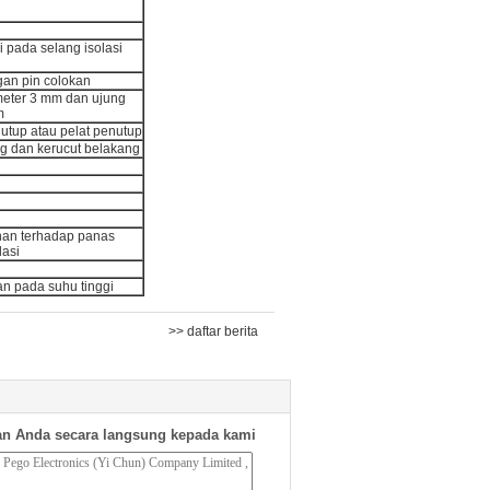
 pada selang isolasi
gan pin colokan
meter 3 mm dan ujung
m
nutup atau pelat penutup
ang dan kerucut belakang
nan terhadap panas
lasi
an pada suhu tinggi
>> daftar berita
n Anda secara langsung kepada kami