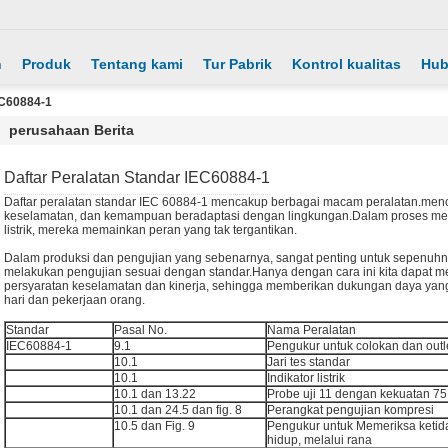
h
Produk
Tentang kami
Tur Pabrik
Kontrol kualitas
Hub
EC60884-1
perusahaan Berita
Daftar Peralatan Standar IEC60884-1
Daftar peralatan standar IEC 60884-1 mencakup berbagai macam peralatan.menca
keselamatan, dan kemampuan beradaptasi dengan lingkungan.Dalam proses me
listrik, mereka memainkan peran yang tak tergantikan.
Dalam produksi dan pengujian yang sebenarnya, sangat penting untuk sepenuhn
melakukan pengujian sesuai dengan standar.Hanya dengan cara ini kita dapat m
persyaratan keselamatan dan kinerja, sehingga memberikan dukungan daya yang
hari dan pekerjaan orang.
Standar
Pasal No.
Nama Peralatan
IEC60884-1
9.1
Pengukur untuk colokan dan outl
10.1
Jari tes standar
10.1
Indikator listrik
10.1 dan 13.22
Probe uji 11 dengan kekuatan 7
10.1 dan 24.5 dan fig. 8
Perangkat pengujian kompresi
10.5 dan Fig. 9
Pengukur untuk Memeriksa ketida
hidup, melalui rana