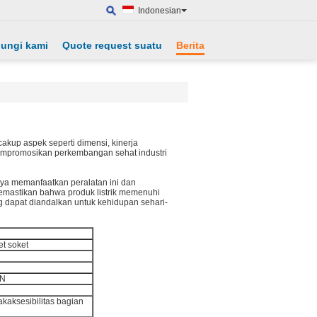
Indonesian
ungi kami
Quote request suatu
Berita
kup aspek seperti dimensi, kinerja
mpromosikan perkembangan sehat industri
ya memanfaatkan peralatan ini dan
emastikan bahwa produk listrik memenuhi
 dapat diandalkan untuk kehidupan sehari-
et soket
5N
kaksesibilitas bagian