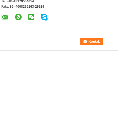
Tel:
+86-18979554054
Faks:
86--4008266163-29929