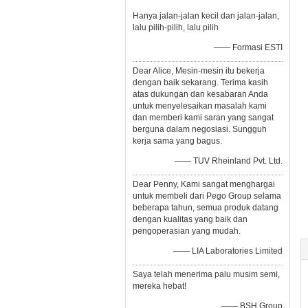
Hanya jalan-jalan kecil dan jalan-jalan,
lalu pilih-pilih, lalu pilih
—— Formasi ESTI
Dear Alice, Mesin-mesin itu bekerja
dengan baik sekarang. Terima kasih
atas dukungan dan kesabaran Anda
untuk menyelesaikan masalah kami
dan memberi kami saran yang sangat
berguna dalam negosiasi. Sungguh
kerja sama yang bagus.
—— TUV Rheinland Pvt. Ltd.
Dear Penny, Kami sangat menghargai
untuk membeli dari Pego Group selama
beberapa tahun, semua produk datang
dengan kualitas yang baik dan
pengoperasian yang mudah.
—— LIA Laboratories Limited
Saya telah menerima palu musim semi,
mereka hebat!
—— BSH Group