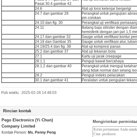
Pasal 30.4 gambar 42
24.6
Alat uji torsi kelenjar bergerigi
24.7 dan gambar 28
Perangkat untuk pengujian abrasi
pin colokan
24.10 dan fig. 30
Perangkat uji verifikasi pemasan
24.11
Batang baja silinder dengan dia
hemisferik dengan jari-jari 1,5 m
24.17 dan gambar 32
Gauge untuk verifikasi kontur pe
24.18 dan Gambar 35
Gauge untuk verifikasi alur, lub
24.19/25.4 dan fig. 38
Alat uji kompresi panas
25.2 dan gambar 37
Alat uji tekanan bola
27.1
Kartu uji jarak creepage
28.1.1
Penguji kawat bercahaya
28.1.2 dan gambar 40
Perangkat untuk menguji ketaha
yang tidak normal dari selang iso
28.2
Penguji indeks pelacakan
30.1 dan gambar 41
Peralatan untuk pengujian tekan
Pub waktu : 2025-02-26 14:48:03
Rincian kontak
Pego Electronics (Yi Chun)
Mengirimkan permintaa
Company Limited
Kontak Person:
Ms. Penny Peng