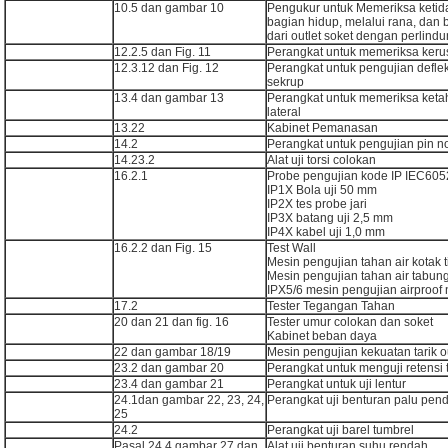
10.5 dan gambar 10
Pengukur untuk Memeriksa ketida
bagian hidup, melalui rana, dan
dari outlet soket dengan perlind
12.2.5 dan Fig. 11
Perangkat untuk memeriksa keru
12.3.12 dan Fig. 12
Perangkat untuk pengujian deflek
sekrup
13.4 dan gambar 13
Perangkat untuk memeriksa ket
lateral
13.22
Kabinet Pemanasan
14.2
Perangkat untuk pengujian pin n
14.23.2
Alat uji torsi colokan
16.2.1
Probe pengujian kode IP IEC605
IP1X Bola uji 50 mm
IP2X tes probe jari
IP3X batang uji 2,5 mm
IP4X kabel uji 1,0 mm
16.2.2 dan Fig. 15
Test Wall
Mesin pengujian tahan air kotak t
Mesin pengujian tahan air tabung
IPX5/6 mesin pengujian airproof n
17.2
Tester Tegangan Tahan
20 dan 21 dan fig. 16
Tester umur colokan dan soket
Kabinet beban daya
22 dan gambar 18/19
Mesin pengujian kekuatan tarik ou
23.2 dan gambar 20
Perangkat untuk menguji retensi t
23.4 dan gambar 21
Perangkat untuk uji lentur
24.1dan gambar 22, 23, 24,
Perangkat uji benturan palu pen
25
24.2
Perangkat uji barel tumbrel
Pasal 24.4 gambar 27 dan
Alat uji benturan suhu rendah