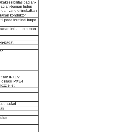
kaksesibilitas bagian-
 bagian-bagian hidup
ungan yang ditingkatkan
sakan konduktor
si pada terminal tanpa
ahanan terhadap beban
on-padat
29
itisan IPX1/2
 osilasi IPX3/4
ozzle jet
tlet soket
ali
dulum