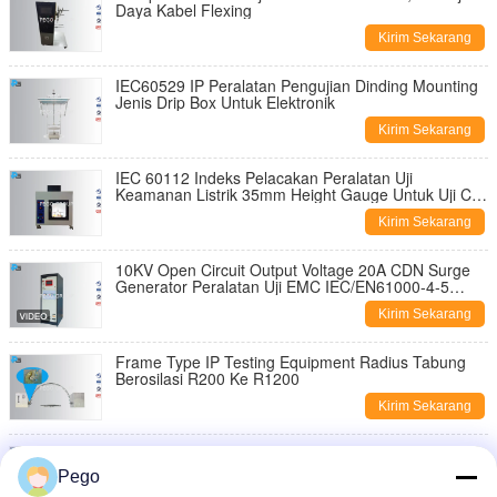
Daya Kabel Flexing
Kirim Sekarang
IEC60529 IP Peralatan Pengujian Dinding Mounting
Jenis Drip Box Untuk Elektronik
Kirim Sekarang
IEC 60112 Indeks Pelacakan Peralatan Uji
Keamanan Listrik 35mm Height Gauge Untuk Uji CTI
Dan PTI
Kirim Sekarang
10KV Open Circuit Output Voltage 20A CDN Surge
Generator Peralatan Uji EMC IEC/EN61000-4-5
Sesuai
Kirim Sekarang
Frame Type IP Testing Equipment Radius Tabung
Berosilasi R200 Ke R1200
Kirim Sekarang
Peralatan Uji Keselamatan Listrik CTI / PTI Alat Uji
Indeks Pelacakan Baja Tahan Karat
Pego