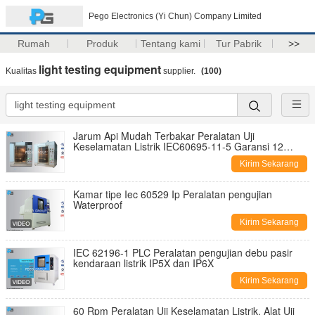
Pego Electronics (Yi Chun) Company Limited
Rumah
Produk
Tentang kami
Tur Pabrik
>>
light testing equipment
Kualitas
supplier.
(100)
Jarum Api Mudah Terbakar Peralatan Uji
Keselamatan Listrik IEC60695-11-5 Garansi 12
Bulan
Kirim Sekarang
Kamar tipe Iec 60529 Ip Peralatan pengujian
Waterproof
Kirim Sekarang
IEC 62196-1 PLC Peralatan pengujian debu pasir
kendaraan listrik IP5X dan IP6X
Kirim Sekarang
60 Rpm Peralatan Uji Keselamatan Listrik, Alat Uji