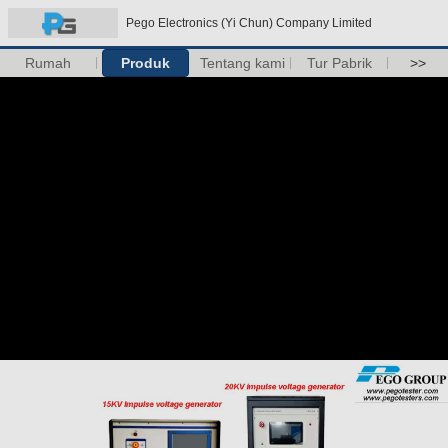
Pego Electronics (Yi Chun) Company Limited
Rumah
Produk
Tentang kami
Tur Pabrik
>>